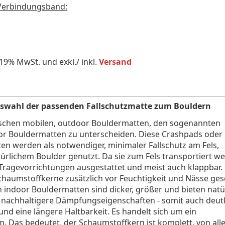
Verbindungsband:
 19% MwSt. und exkl./ inkl.
Versand
uswahl der passenden Fallschutzmatte zum Bouldern
wischen mobilen, outdoor Bouldermatten, den sogenannten
or Bouldermatten zu unterscheiden. Diese Crashpads oder
n werden als notwendiger, minimaler Fallschutz am Fels,
ürlichem Boulder genutzt. Da sie zum Fels transportiert w
 Tragevorrichtungen ausgestattet und meist auch klappbar.
haumstoffkerne zusätzlich vor Feuchtigkeit und Nässe ges
 indoor Bouldermatten sind dicker, größer und bieten natü
 nachhaltigere Dämpfungseigenschaften - somit auch deutl
d eine längere Haltbarkeit. Es handelt sich um ein
. Das bedeutet, der Schaumstoffkern ist komplett, von all