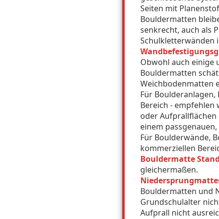
Seiten mit Planenst
Bouldermatten bleib
senkrecht, auch als P
Schulkletterwänden i
Wandbefestigungsg
Obwohl auch einige 
Bouldermatten schät
Weichbodenmatten ehe
Für Boulderanlagen, 
Bereich - empfehlen 
oder Aufprallfläche
einem passgenauen, 
Für Boulderwände, Bo
kommerziellen Bereic
Bouldermatte Stan
gleichermaßen.
Niedersprungmatte
Bouldermatten und N
Grundschulalter nich
Aufprall nicht ausrei