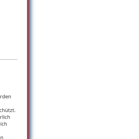
erden
chützt.
rlich
ich
en