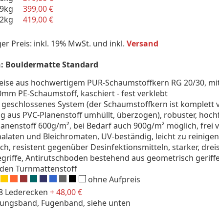
19kg
399,00 €
22kg
419,00 €
ger Preis: inkl. 19% MwSt. und inkl.
Versand
: Bouldermatte Standard
se aus hochwertigem PUR-Schaumstoffkern RG 20/30, mi
 30mm PE-Schaumstoff, kaschiert - fest verklebt
 geschlossenes System (der Schaumstoffkern ist komplett 
 aus PVC-Planenstoff umhüllt, überzogen), robuster, hoch
lanenstoff 600g/m², bei Bedarf auch 900g/m² möglich, frei 
laten und Bleichromaten, UV-beständig, leicht zu reinigen
h, resistent gegenüber Desinfektionsmitteln, starker, dreis
egriffe, Antirutschboden bestehend aus geometrisch geriffe
den Turnmattenstoff
:
ohne Aufpreis
, 8 Lederecken
+ 48,00 €
ndungsband, Fugenband, siehe unten