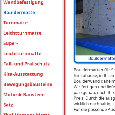
Wandbefestigung
Bouldermatte
Turnmatte
Leichtturnmatte
Super-
Leichtturnmatte
Bouldermatte
Fall- und Prallschutz
Bouldermatten für Sch
Kita-Ausstattung
für zuhause, in Ihrem
Boulderwand daheim
Bewegungsbausteine
Wir fertigen und lief
passgenau, nach Ihr
Motorik-Baustein-
Preis. Durch die au
wirklich nachhaltig,
Satz
Für die passende Aus