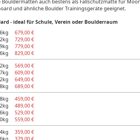
e Bouldermatten auch bestens als Fallschutzmatte für Moo
board und ähnliche Boulder Trainingsgeräte geeignet.
rd - ideal für Schule, Verein oder Boulderraum
26kg
679,00 €
32kg
729,00 €
39kg
779,00 €
46kg
829,00 €
22kg
569,00 €
27kg
609,00 €
32kg
649,00 €
38kg
689,00 €
18kg
459,00 €
22kg
489,00 €
26kg
529,00 €
30kg
559,00 €
14kg
359,00 €
16kg
379,00 €