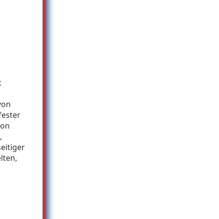
t
von
fester
von
,
eitiger
lten,