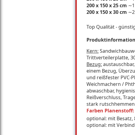
200 x 150 x 25 cm
∼
200 x 150 x 30 cm
∼
Top Qualität - günsti
Produktinformation
Kern:
Sandwichbauwei
Trittverteilerplatte,
Bezug:
austauschbar,
einem Bezug, Überzug
und reißfester PVC-P
Weichmachern / Phtha
abwaschbar, hygienisc
Reißverschluss, Trag
stark rutschhemmen
Farben Planenstoff
optional: mit Besatz
optional: mit Verbi